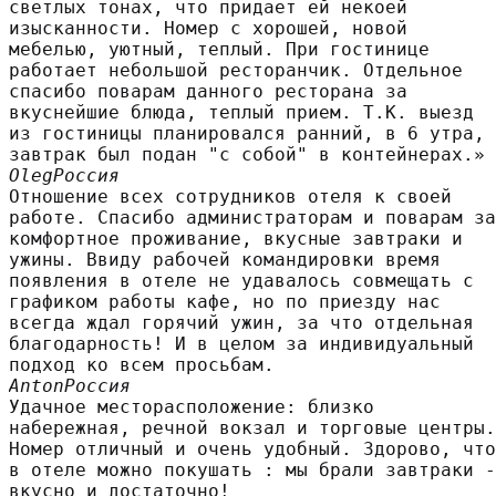
светлых тонах, что придает ей некоей
изысканности. Номер с хорошей, новой
мебелью, уютный, теплый. При гостинице
работает небольшой ресторанчик. Отдельное
спасибо поварам данного ресторана за
вкуснейшие блюда, теплый прием. Т.К. выезд
из гостиницы планировался ранний, в 6 утра,
завтрак был подан "с собой" в контейнерах.»
Oleg
Россия
Отношение всех сотрудников отеля к своей
работе. Спасибо администраторам и поварам за
комфортное проживание, вкусные завтраки и
ужины. Ввиду рабочей командировки время
появления в отеле не удавалось совмещать с
графиком работы кафе, но по приезду нас
всегда ждал горячий ужин, за что отдельная
благодарность! И в целом за индивидуальный
подход ко всем просьбам.
Anton
Россия
Удачное месторасположение: близко
набережная, речной вокзал и торговые центры.
Номер отличный и очень удобный. Здорово, что
в отеле можно покушать : мы брали завтраки -
вкусно и достаточно!